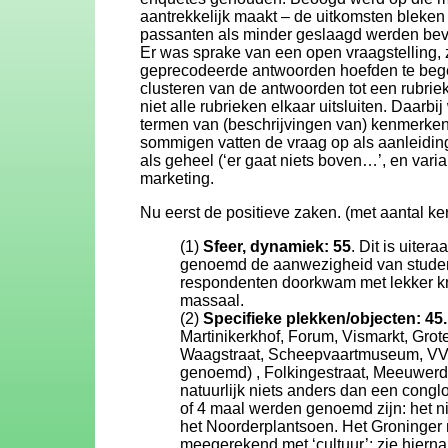
aantrekkelijk maakt – de uitkomsten bleken
passanten als minder geslaagd werden bevo
Er was sprake van een open vraagstelling, z
geprecodeerde antwoorden hoefden te begeve
clusteren van de antwoorden tot een rubriek
niet alle rubrieken elkaar uitsluiten. Daarb
termen van (beschrijvingen van) kenmerken
sommigen vatten de vraag op als aanleiding
als geheel (‘er gaat niets boven…’, en vari
marketing.
Nu eerst de positieve zaken. (met aantal 
(1)
Sfeer, dynamiek: 55
. Dit is uitera
genoemd de aanwezigheid van studente
respondenten doorkwam met lekker kneu
massaal.
(2)
Specifieke plekken/objecten: 45.
Martinikerkhof, Forum, Vismarkt, Gro
Waagstraat, Scheepvaartmuseum, VVV
genoemd) , Folkingestraat, Meeuwerder
natuurlijk niets anders dan een congl
of 4 maal werden genoemd zijn: het n
het Noorderplantsoen. Het Groninger
meegerekend met ‘cultuur’: zie hierna