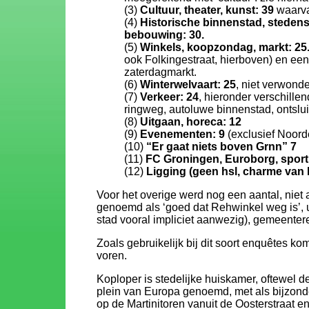
(3)
Cultuur, theater, kunst: 39
waarva
(4)
Historische binnenstad, stede
bebouwing: 30.
(5)
Winkels, koopzondag, markt: 25
ook Folkingestraat, hierboven) en een 
zaterdagmarkt.
(6)
Winterwelvaart: 25
, niet verwonde
(7)
Verkeer: 24
, hieronder verschill
ringweg, autoluwe binnenstad, ontsluit
(8)
Uitgaan, horeca: 12
(9)
Evenementen: 9
(exclusief Noord
(10)
“Er gaat niets boven Grnn” 7
(11)
FC Groningen, Euroborg, sport 
(12)
Ligging (geen hsl, charme van h
Voor het overige werd nog een aantal, niet 
genoemd als ‘goed dat Rehwinkel weg is’, un
stad vooral impliciet aanwezig), gemeentere
Zoals gebruikelijk bij dit soort enquêtes k
voren.
Koploper is stedelijke huiskamer, oftewel de
plein van Europa genoemd, met als bijzond
op de Martinitoren vanuit de Oosterstraat en 