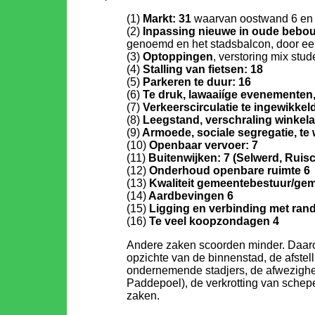
(1)
Markt: 31
waarvan oostwand 6 en
(2)
Inpassing nieuwe in oude bebou
genoemd en het stadsbalcon, door een
(3)
Optoppingen
, verstoring mix stu
(4)
Stalling van fietsen: 18
(5)
Parkeren te duur: 16
(6)
Te druk, lawaaiíge evenementen, 
(7)
Verkeerscirculatie te ingewikkeld
(8)
Leegstand, verschraling winkela
(9)
Armoede, sociale segregatie, te
(10)
Openbaar vervoer: 7
(11)
Buitenwijken: 7 (Selwerd, Rui
(12)
Onderhoud openbare ruimte 6
(13)
Kwaliteit gemeentebestuur/gem
(14)
Aardbevingen 6
(15)
Ligging en verbinding met rand
(16)
Te veel koopzondagen 4
Andere zaken scoorden minder. Daaron
opzichte van de binnenstad, de afstel
ondernemende stadjers, de afwezighe
Paddepoel), de verkrotting van schep
zaken.