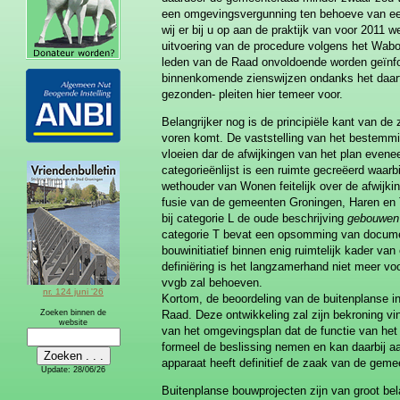
een omgevingsvergunning ten behoeve van een 
wij er bij u op aan de praktijk van voor 2011 w
uitvoering van de procedure volgens het Wabo-
leden van de Raad onvoldoende worden geïnf
binnenkomende zienswijzen ondanks het daart
gezonden- pleiten hier temeer voor.
Belangrijker nog is de principiële kant van de
voren komt. De vaststelling van het bestemmi
vloeien dar de afwijkingen van het plan even
categorieënlijst is een ruimte gecreëerd waar
wethouder van Wonen feitelijk over de afwijkin
fusie van de gemeenten Groningen, Haren en T
bij categorie L de oude beschrijving
gebouwen
categorie T bevat een opsomming van document
bouwinitiatief binnen enig ruimtelijk kader va
definiëring is het langzamerhand niet meer vo
vvgb zal behoeven.
nr. 124 juni '26
Kortom, de beoordeling van de buitenplanse ini
Zoeken binnen de
Raad. Deze ontwikkeling zal zijn bekroning v
website
van het omgevingsplan dat de functie van he
formeel de beslissing nemen en kan daarbij a
apparaat heeft definitief de zaak van de ge
Update:
28/06/26
Buitenplanse bouwprojecten zijn van groot bel