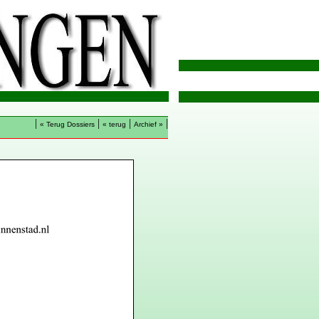
|
|
|
|
« Terug Dossiers
« terug
Archief »