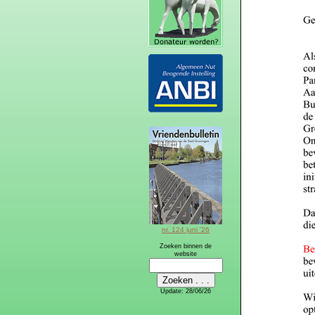
nr. 124 juni '26
Zoeken binnen de
website
Update:
28/06/26