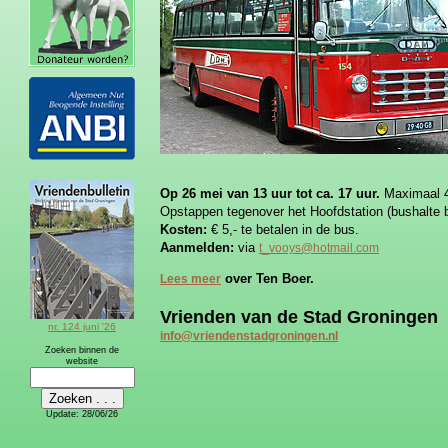
Op 26 mei van 13 uur tot ca. 17 uur.
Maximaal 4
Opstappen tegenover het Hoofdstation (bushalte b
Kosten:
€ 5,- te betalen in de bus.
Aanmelden:
via
t_vooys@hotmail.com
over Ten Boer.
Lees meer
Vrienden van de Stad Groningen
nr. 124 juni '26
info@vriendenstadgroningen.nl
Zoeken binnen de
website
Update:
28/06/26