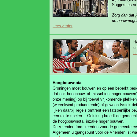
Suggesties vo
Zorg dan dat 
de bouwmogel
Lees verder
H
ui
Le
Hoogbouwnota
Groningen moet bouwen en op een beperkt besc
dat ook hoogbouw, of misschien ‘hoger bouwen’? 
onze mening) op bij toeval vrijkomende plekken
(wervelwind producerende) of gewoon fysiek d
lijken daarbij regels omtrent een fatsoenlijke b
een rol te spelen… Gelukkig broedt de gemeente 
de hoogbouwnota, inzake hoger bouwen.
De Vrienden formuleerden voor de gemeente ee
Algemeen uitgangspunt voor de Vrienden is: wa