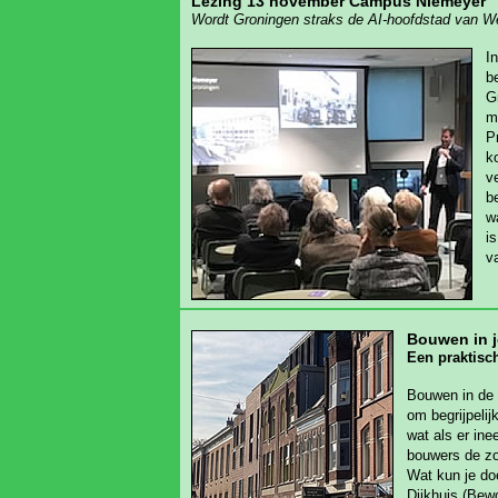
Lezing 13 november Campus Niemeyer
Wordt Groningen straks de AI-hoofdstad van W
I
b
G
m
P
k
v
b
w
i
v
Bouwen in j
Een praktisc
Bouwen in de 
om begrijpeli
wat als er ine
bouwers de zo
Wat kun je do
Dijkhuis (Bew